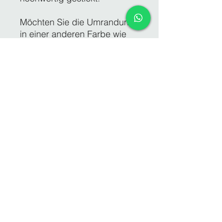
Möchten Sie die Umrandung
in einer anderen Farbe wie
die Textfarbe (Garnfarbe),
bitte unbedingt per email
mitteilen, da ansonsten in der
gleichen Farbe wie der Text
gestickt wird.
Die Größe der Schrift wird
von uns auf die
Applikation/Patches
angepasst.
Alles sind ca. Maße, d.h.
nicht auf den mm genau !
Produktinfo