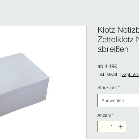
Klotz Notizb
Zettelklotz 
abreißen
Sale-
ab
4,49€
Preis
inkl. MwSt.
|
zzgl. Ve
Stückzahl
*
Auswählen
Anzahl
*