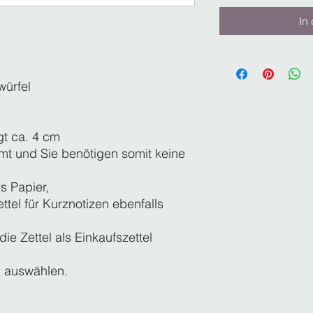
In
würfel
gt ca. 4 cm
eimt und Sie benötigen somit keine
s Papier,
ttel für Kurznotizen ebenfalls
e Zettel als Einkaufszettel
l auswählen.