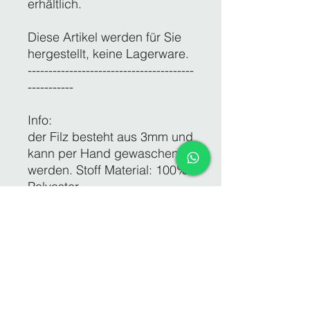
erhältlich.
Diese Artikel werden für Sie
hergestellt, keine Lagerware.
----------------------------------------
-----------
Info:
der Filz besteht aus 3mm und
kann per Hand gewaschen
werden. Stoff Material: 100%
Polyester
Die Leder Optik Tasche mit
einem feuchten Tuch
reinigen.
Bestehend mit einem
Kunststoff Druckknopf zum
schließen.
Das Täschchen ist ein ca.