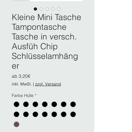
Kleine Mini Tasche
Tampontasche
Tasche in versch.
Ausfüh Chip
Schlüsselamhäng
er
Sale-
ab
3,20€
Preis
inkl. MwSt.
|
zzgl. Versand
Farbe Hülle
*