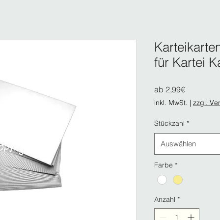
Karteikarte
für Kartei 
Sale-
ab
2,99€
Preis
inkl. MwSt.
|
zzgl. Ve
Stückzahl
*
Auswählen
Farbe
*
Anzahl
*