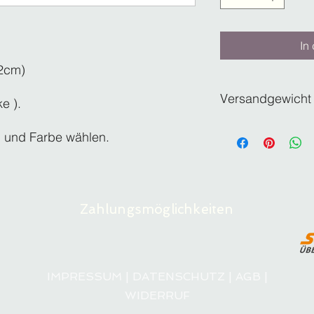
In
,2cm)
Versandgewicht
e ).
Bei 100 Stück> 90g
l und Farbe wählen.
Bei 500 Stück> 450
Zahlungsmöglichkeiten
IMPRESSUM
|
DATENSCHUTZ
|
AGB
|
WIDERRUF