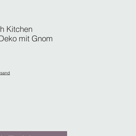
h Kitchen
 Deko mit Gnom
rsand