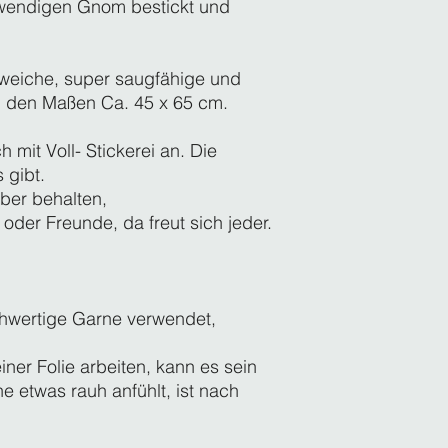
fwendigen Gnom bestickt und
immer wieder verwen
oder die Wirksamkeit 
Maschinenwaschbar 
Tuch mit einer Schla
 weiche, super saugfähige und
Verwenden Sie sie i
in den Maßen Ca. 45 x 65 cm.
alle sind perfekt.
Vor dem ersten Geb
 mit Voll- Stickerei an. Die
Verwenden Sie diese
 gibt.
Oberflächen mit hoh
ber behalten,
um Beschädigungen 
oder Freunde, da freut sich jeder.
zu vermeiden.
hwertige Garne verwendet,
iner Folie arbeiten, kann es sein
he etwas rauh anfühlt, ist nach