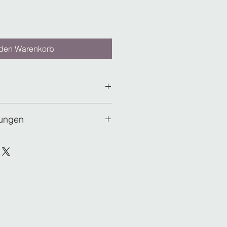
 den Warenkorb
ungen
n / Sonderanfertigungen sind von
sch ausgeschlossen !