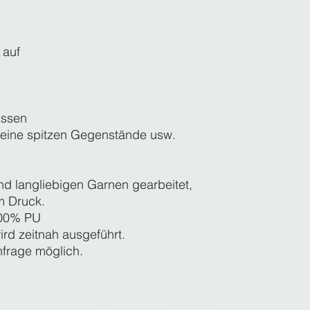
 auf
assen
keine spitzen Gegenstände usw.
nd langliebigen Garnen gearbeitet,
m Druck.
100% PU
ird zeitnah ausgeführt.
nfrage möglich.