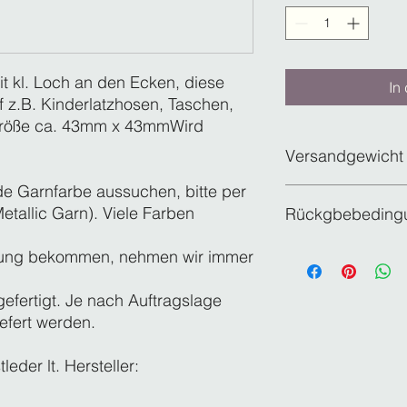
it kl. Loch an den Ecken, diese
In
f z.B. Kinderlatzhosen, Taschen,
Größe ca. 43mm x 43mmWird
Versandgewicht
de Garnfarbe aussuchen, bitte per
0,04
Metallic Garn). Viele Farben
Rückgbebeding
Personalisierte Ware
ldung bekommen, nehmen wir immer
der Rückgabe/Umtau
gefertigt. Je nach Auftragslage
efert werden.
eder lt. Hersteller: