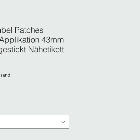
abel Patches
 Applikation 43mm
stickt Nähetikett
rsand