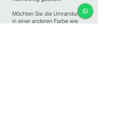
Möchten Sie die Umrandung
in einer anderen Farbe wie
die Textfarbe (Garnfarbe),
bitte unbedingt per email
mitteilen, da ansonsten in der
gleichen Farbe wie der Text
gestickt wird.
Die Größe der Schrift wird
von uns auf die
Applikation/Patches
angepasst.
Alles sind ca. Maße, d.h.
nicht auf den mm genau !
Produktinfo